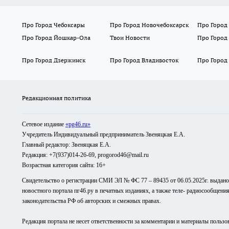
Про Город Чебоксары
Про Город Новочебоксарск
Про Город
Про Город Йошкар-Ола
Твои Новости
Про Город
Про Город Дзержинск
Про Город Владивосток
Про Город
Редакционная политика
Сетевое издание
«pg46.ru»
Учредитель Индивидуальный предприниматель Звеняцкая Е.А.
Главный редактор: Звеняцкая Е.А.
Редакция: +7(937)014-26-69, progorod46@mail.ru
Возрастная категория сайта: 16+
Свидетельство о регистрации СМИ ЭЛ № ФС 77 – 89435 от 06.05.2025г. выдан
новостного портала пг46.ру в печатных изданиях, а также теле- радиосообщени
законодательства РФ об авторских и смежных правах.
Редакция портала не несет ответственности за комментарии и материалы пользо