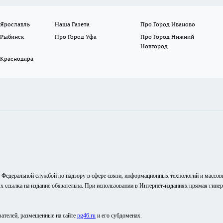
 Ярославль
Наша Газета
Про Город Иваново
 Рыбинск
Про Город Уфа
Про Город Нижний
Новгород
 Краснодара
о Федеральной службой по надзору в сфере связи, информационных технологий и массо
ях ссылка на издание обязательна. При использовании в Интернет-изданиях прямая гипе
вателей, размещенные на сайте
pg46.ru
и его субдоменах.