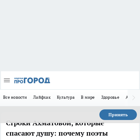
Все новости
Лайфхак
Культура
В мире
Здоровье
Авто
Принять
Строки Ахматовой, которые
спасают душу: почему поэты