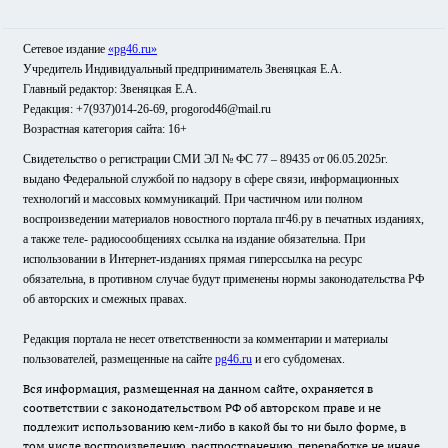
Сетевое издание
«pg46.ru»
Учредитель Индивидуальный предприниматель Звеняцкая Е.А.
Главный редактор: Звеняцкая Е.А.
Редакция: +7(937)014-26-69, progorod46@mail.ru
Возрастная категория сайта: 16+
Свидетельство о регистрации СМИ ЭЛ № ФС 77 – 89435 от 06.05.2025г.
выдано Федеральной службой по надзору в сфере связи, информационных
технологий и массовых коммуникаций. При частичном или полном
воспроизведении материалов новостного портала пг46.ру в печатных изданиях,
а также теле- радиосообщениях ссылка на издание обязательна. При
использовании в Интернет-изданиях прямая гиперссылка на ресурс
обязательна, в противном случае будут применены нормы законодательства РФ
об авторских и смежных правах.
Редакция портала не несет ответственности за комментарии и материалы
пользователей, размещенные на сайте
pg46.ru
и его субдоменах.
Вся информация, размещенная на данном сайте, охраняется в
соответствии с законодательством РФ об авторском праве и не
подлежит использованию кем-либо в какой бы то ни было форме, в
том числе воспроизведению, распространению, переработке не иначе