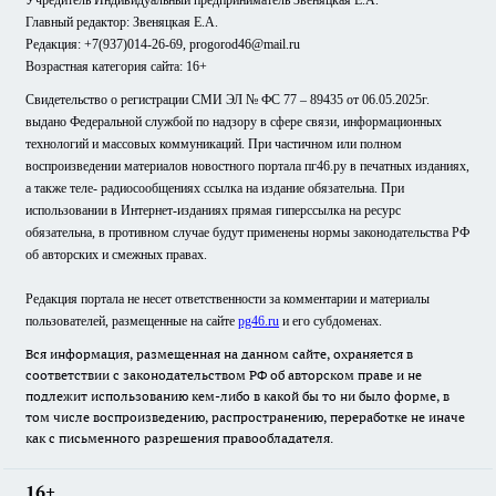
Учредитель Индивидуальный предприниматель Звеняцкая Е.А.
Главный редактор: Звеняцкая Е.А.
Редакция: +7(937)014-26-69, progorod46@mail.ru
Возрастная категория сайта: 16+
Свидетельство о регистрации СМИ ЭЛ № ФС 77 – 89435 от 06.05.2025г.
выдано Федеральной службой по надзору в сфере связи, информационных
технологий и массовых коммуникаций. При частичном или полном
воспроизведении материалов новостного портала пг46.ру в печатных изданиях,
а также теле- радиосообщениях ссылка на издание обязательна. При
использовании в Интернет-изданиях прямая гиперссылка на ресурс
обязательна, в противном случае будут применены нормы законодательства РФ
об авторских и смежных правах.
Редакция портала не несет ответственности за комментарии и материалы
пользователей, размещенные на сайте
pg46.ru
и его субдоменах.
Вся информация, размещенная на данном сайте, охраняется в
соответствии с законодательством РФ об авторском праве и не
подлежит использованию кем-либо в какой бы то ни было форме, в
том числе воспроизведению, распространению, переработке не иначе
как с письменного разрешения правообладателя.
16+