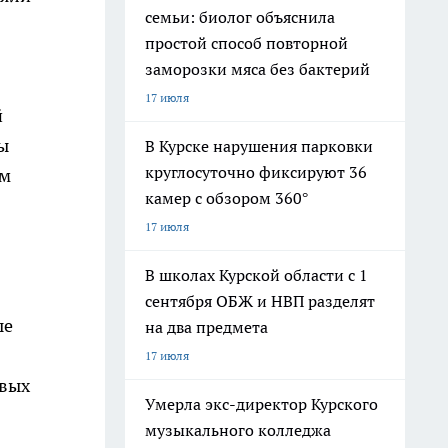
семьи: биолог объяснила
простой способ повторной
заморозки мяса без бактерий
17 июля
й
ы
В Курске нарушения парковки
круглосуточно фиксируют 36
ем
камер с обзором 360°
17 июля
В школах Курской области с 1
сентября ОБЖ и НВП разделят
ые
на два предмета
17 июля
овых
Умерла экс-директор Курского
музыкального колледжа