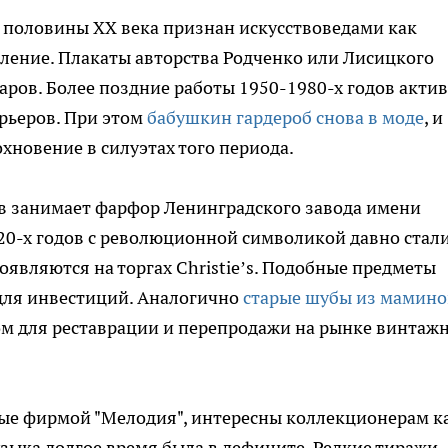
 половины XX века признан искусствоведами как
ление. Плакаты авторства Родченко или Лисицкого
ларов. Более поздние работы 1950-1980-х годов акти
рьеров. При этом
бабушкин гардероб снова в моде
, и
хновение в силуэтах того периода.
ов занимает фарфор Ленинградского завода имени
20-х годов с революционной символикой давно стал
являются на торгах Christie’s. Подобные предметы
для инвестиций. Аналогично
старые шубы из мамино
ом для реставрации и перепродажи на рынке винтаж
ые фирмой "Мелодия", интересны коллекционерам к
узыка долгое время была в дефиците. Редкие тиражи