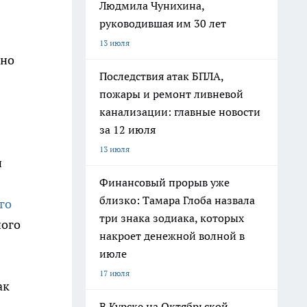
Людмила Чунихина,
руководившая им 30 лет
13 июля
вно
Последствия атак БПЛА,
пожары и ремонт ливневой
канализации: главные новости
за 12 июля
13 июля
и
Финансовый прорыв уже
близко: Тамара Глоба назвала
го
три знака зодиака, которых
ного
накроет денежной волной в
июле
17 июля
ак
В Курске на Октябрьской