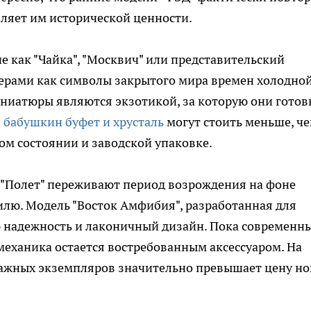
вляет им исторической ценности.
 как "Чайка", "Москвич" или представительский
ерами как символы закрытого мира времен холодно
иниатюры являются экзотикой, за которую они готов
я
бабушкин буфет и хрусталь
могут стоить меньше, ч
м состоянии и заводской упаковке.
 и "Полет" переживают период возрождения на фоне
илю. Модель "Восток Амфибия", разработанная для
ю надежность и лаконичный дизайн. Пока современн
 механика остается востребованным аксессуаром. На
ажных экземпляров значительно превышает цену н