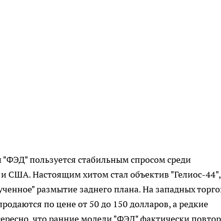
и "ФЭД" пользуется стабильным спросом среди
и США. Настоящим хитом стал объектив "Гелиос-44",
ученное" размытие заднего плана. На западных торг
одаются по цене от 50 до 150 долларов, а редкие
ересно, что ранние модели "ФЭД" фактически повто