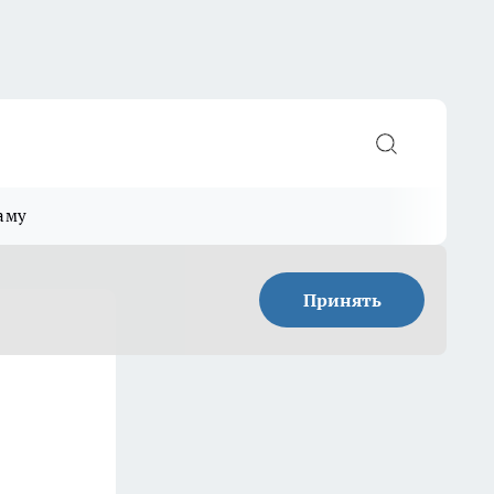
аму
Принять