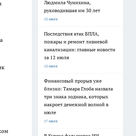
Людмила Чунихина,
и
руководившая им 30 лет
13 июля
Последствия атак БПЛА,
ца
пожары и ремонт ливневой
канализации: главные новости
за 12 июля
13 июля
ик
Финансовый прорыв уже
близко: Тамара Глоба назвала
три знака зодиака, которых
накроет денежной волной в
июле
17 июля
ком
В Курске фальшивое ИИ-