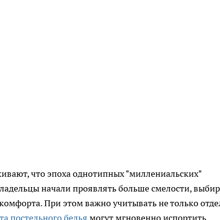
ивают, что эпоха однотипных "миллениальских"
владельцы начали проявлять больше смелости, выби
омфорта. При этом важно учитывать не только отде
та постельного белья
могут мгновенно испортить