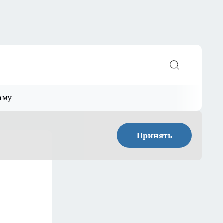
аму
Принять