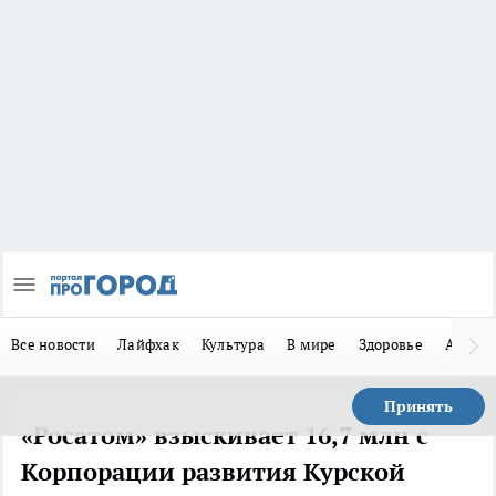
Все новости
Лайфхак
Культура
В мире
Здоровье
Авто
Принять
«Росатом» взыскивает 16,7 млн с
Корпорации развития Курской