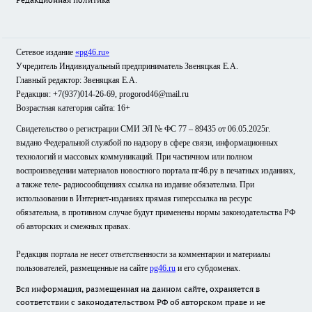
Сетевое издание
«pg46.ru»
Учредитель Индивидуальный предприниматель Звеняцкая Е.А.
Главный редактор: Звеняцкая Е.А.
Редакция: +7(937)014-26-69, progorod46@mail.ru
Возрастная категория сайта: 16+
Свидетельство о регистрации СМИ ЭЛ № ФС 77 – 89435 от 06.05.2025г.
выдано Федеральной службой по надзору в сфере связи, информационных
технологий и массовых коммуникаций. При частичном или полном
воспроизведении материалов новостного портала пг46.ру в печатных изданиях,
а также теле- радиосообщениях ссылка на издание обязательна. При
использовании в Интернет-изданиях прямая гиперссылка на ресурс
обязательна, в противном случае будут применены нормы законодательства РФ
об авторских и смежных правах.
Редакция портала не несет ответственности за комментарии и материалы
пользователей, размещенные на сайте
pg46.ru
и его субдоменах.
Вся информация, размещенная на данном сайте, охраняется в
соответствии с законодательством РФ об авторском праве и не