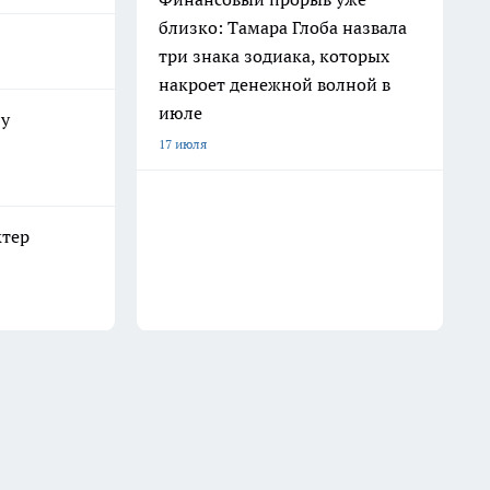
близко: Тамара Глоба назвала
три знака зодиака, которых
накроет денежной волной в
июле
 у
17 июля
ктер