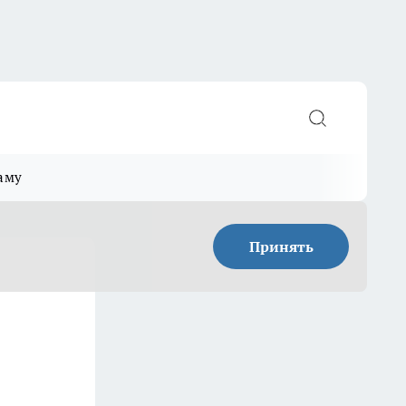
аму
Принять