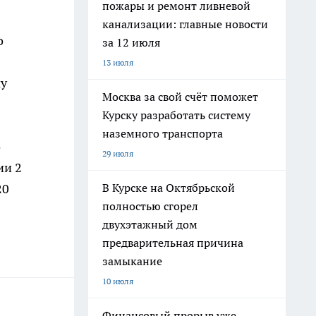
пожары и ремонт ливневой
канализации: главные новости
о
за 12 июля
13 июля
му
Москва за свой счёт поможет
Курску разработать систему
наземного транспорта
о
29 июля
ии 2
В Курске на Октябрьской
20
полностью сгорел
двухэтажный дом
предварительная причина
замыкание
10 июля
Финансовый прорыв уже