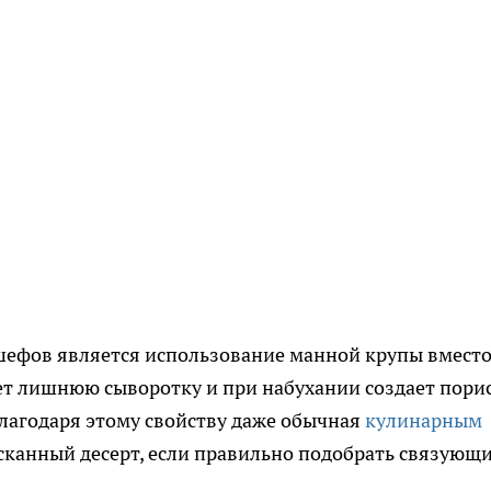
ефов является использование манной крупы вмест
ет лишнюю сыворотку и при набухании создает пори
Благодаря этому свойству даже обычная
кулинарным
сканный десерт, если правильно подобрать связующ