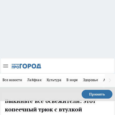
Все новости
Лайфхак
Культура
В мире
Здоровье
Авто
Принять
Выкиньте все освежители: этот
копеечный трюк с втулкой