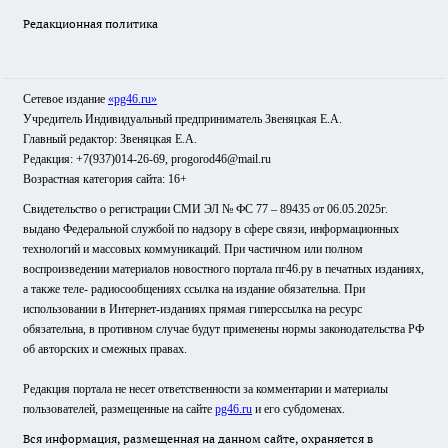
Редакционная политика
Сетевое издание
«pg46.ru»
Учредитель Индивидуальный предприниматель Звеняцкая Е.А.
Главный редактор: Звеняцкая Е.А.
Редакция: +7(937)014-26-69, progorod46@mail.ru
Возрастная категория сайта: 16+
Свидетельство о регистрации СМИ ЭЛ № ФС 77 – 89435 от 06.05.2025г.
выдано Федеральной службой по надзору в сфере связи, информационных
технологий и массовых коммуникаций. При частичном или полном
воспроизведении материалов новостного портала пг46.ру в печатных изданиях,
а также теле- радиосообщениях ссылка на издание обязательна. При
использовании в Интернет-изданиях прямая гиперссылка на ресурс
обязательна, в противном случае будут применены нормы законодательства РФ
об авторских и смежных правах.
Редакция портала не несет ответственности за комментарии и материалы
пользователей, размещенные на сайте
pg46.ru
и его субдоменах.
Вся информация, размещенная на данном сайте, охраняется в