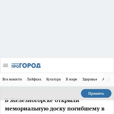
Все новости
Лайфхак
Культура
В мире
Здоровье
Авто
Принять
В Железногорске открыли
мемориальную доску погибшему в