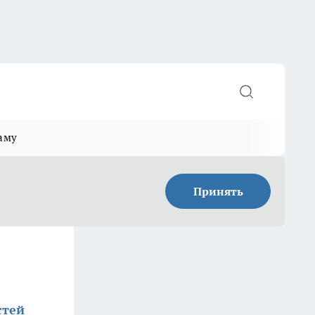
аму
Принять
стей