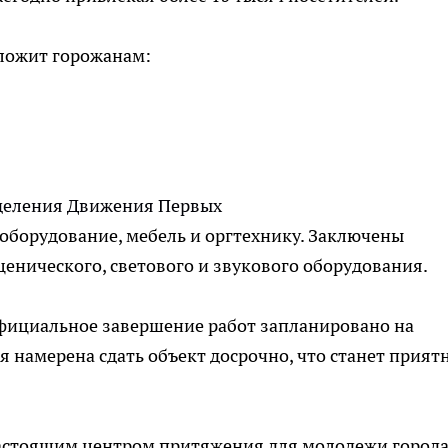
ложит горожанам:
деления Движения Первых
оборудование, мебель и оргтехнику. Заключены
ценического, светового и звукового оборудования.
официальное завершение работ запланировано на
я намерена сдать объект досрочно, что станет прия
настоящим центром притяжения для молодежи города