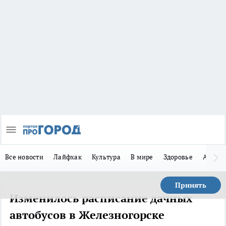
Все новости
Лайфхак
Культура
В мире
Здоровье
Авто
Принять
Изменилось расписание дачных
автобусов в Железногорске