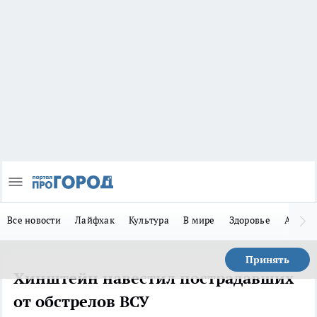
Все новости
Лайфхак
Культура
В мире
Здоровье
Авто
Принять
Хинштейн навестил пострадавших
от обстрелов ВСУ