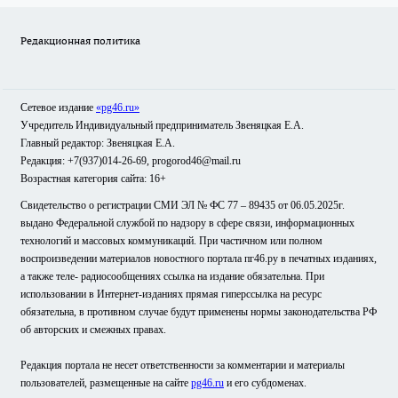
Редакционная политика
Сетевое издание
«pg46.ru»
Учредитель Индивидуальный предприниматель Звеняцкая Е.А.
Главный редактор: Звеняцкая Е.А.
Редакция: +7(937)014-26-69, progorod46@mail.ru
Возрастная категория сайта: 16+
Свидетельство о регистрации СМИ ЭЛ № ФС 77 – 89435 от 06.05.2025г.
выдано Федеральной службой по надзору в сфере связи, информационных
технологий и массовых коммуникаций. При частичном или полном
воспроизведении материалов новостного портала пг46.ру в печатных изданиях,
а также теле- радиосообщениях ссылка на издание обязательна. При
использовании в Интернет-изданиях прямая гиперссылка на ресурс
обязательна, в противном случае будут применены нормы законодательства РФ
об авторских и смежных правах.
Редакция портала не несет ответственности за комментарии и материалы
пользователей, размещенные на сайте
pg46.ru
и его субдоменах.