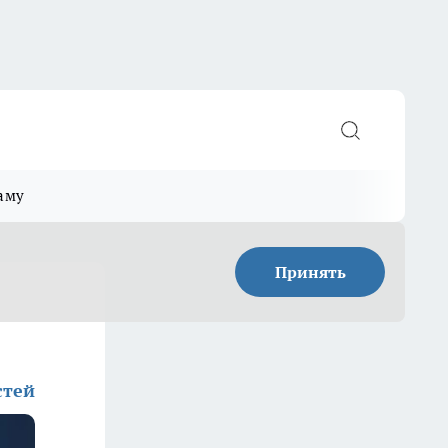
аму
Принять
стей