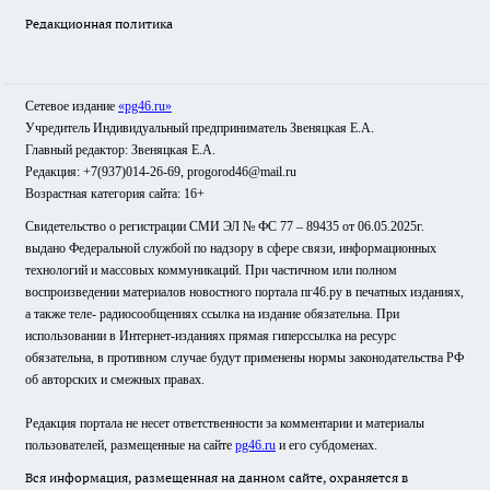
Редакционная политика
Сетевое издание
«pg46.ru»
Учредитель Индивидуальный предприниматель Звеняцкая Е.А.
Главный редактор: Звеняцкая Е.А.
Редакция: +7(937)014-26-69, progorod46@mail.ru
Возрастная категория сайта: 16+
Свидетельство о регистрации СМИ ЭЛ № ФС 77 – 89435 от 06.05.2025г.
выдано Федеральной службой по надзору в сфере связи, информационных
технологий и массовых коммуникаций. При частичном или полном
воспроизведении материалов новостного портала пг46.ру в печатных изданиях,
а также теле- радиосообщениях ссылка на издание обязательна. При
использовании в Интернет-изданиях прямая гиперссылка на ресурс
обязательна, в противном случае будут применены нормы законодательства РФ
об авторских и смежных правах.
Редакция портала не несет ответственности за комментарии и материалы
пользователей, размещенные на сайте
pg46.ru
и его субдоменах.
Вся информация, размещенная на данном сайте, охраняется в