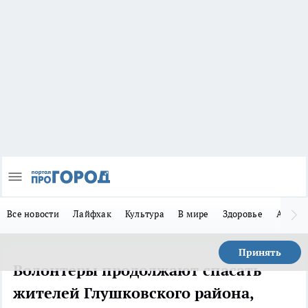
Все новости
Лайфхак
Культура
В мире
Здоровье
Авто
Принять
Волонтеры продолжают спасать
жителей Глушковского района,