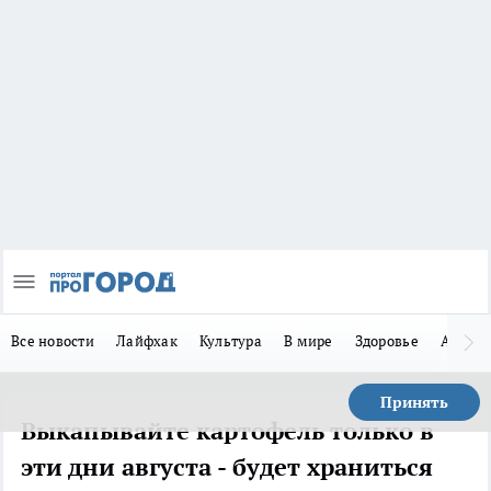
Все новости
Лайфхак
Культура
В мире
Здоровье
Авто
Принять
Выкапывайте картофель только в
эти дни августа - будет храниться