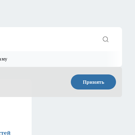
аму
Принять
стей