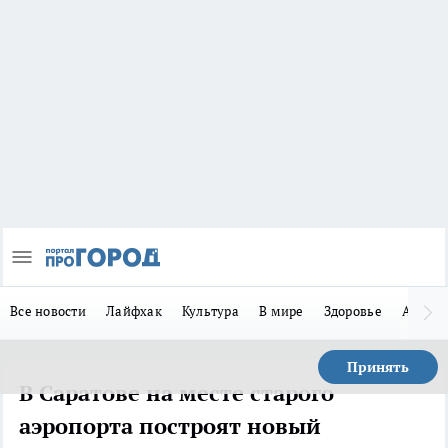
Все новости
Лайфхак
Культура
В мире
Здоровье
Авто
Принять
В Саратове на месте старого
аэропорта построят новый