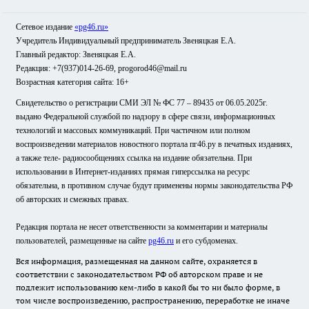
Сетевое издание
«pg46.ru»
Учредитель Индивидуальный предприниматель Звеняцкая Е.А.
Главный редактор: Звеняцкая Е.А.
Редакция: +7(937)014-26-69, progorod46@mail.ru
Возрастная категория сайта: 16+
Свидетельство о регистрации СМИ ЭЛ № ФС 77 – 89435 от 06.05.2025г.
выдано Федеральной службой по надзору в сфере связи, информационных
технологий и массовых коммуникаций. При частичном или полном
воспроизведении материалов новостного портала пг46.ру в печатных изданиях,
а также теле- радиосообщениях ссылка на издание обязательна. При
использовании в Интернет-изданиях прямая гиперссылка на ресурс
обязательна, в противном случае будут применены нормы законодательства РФ
об авторских и смежных правах.
Редакция портала не несет ответственности за комментарии и материалы
пользователей, размещенные на сайте
pg46.ru
и его субдоменах.
Вся информация, размещенная на данном сайте, охраняется в
соответствии с законодательством РФ об авторском праве и не
подлежит использованию кем-либо в какой бы то ни было форме, в
том числе воспроизведению, распространению, переработке не иначе