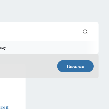
аму
Принять
стей