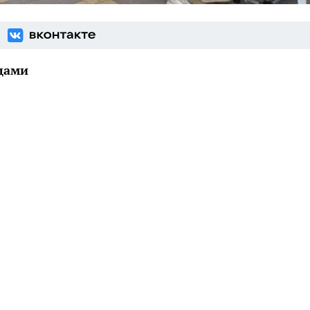
нцами