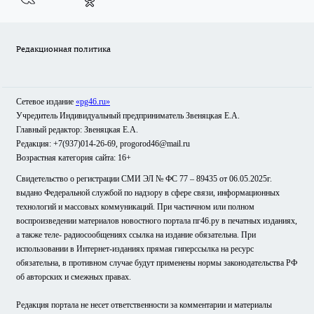
Редакционная политика
Сетевое издание
«pg46.ru»
Учредитель Индивидуальный предприниматель Звеняцкая Е.А.
Главный редактор: Звеняцкая Е.А.
Редакция: +7(937)014-26-69, progorod46@mail.ru
Возрастная категория сайта: 16+
Свидетельство о регистрации СМИ ЭЛ № ФС 77 – 89435 от 06.05.2025г.
выдано Федеральной службой по надзору в сфере связи, информационных
технологий и массовых коммуникаций. При частичном или полном
воспроизведении материалов новостного портала пг46.ру в печатных изданиях,
а также теле- радиосообщениях ссылка на издание обязательна. При
использовании в Интернет-изданиях прямая гиперссылка на ресурс
обязательна, в противном случае будут применены нормы законодательства РФ
об авторских и смежных правах.
Редакция портала не несет ответственности за комментарии и материалы