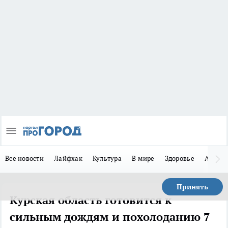
Все новости
Лайфхак
Культура
В мире
Здоровье
Авто
Принять
Курская область готовится к
сильным дождям и похолоданию 7