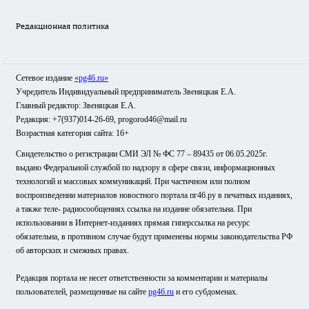
Редакционная политика
Сетевое издание
«pg46.ru»
Учредитель Индивидуальный предприниматель Звеняцкая Е.А.
Главный редактор: Звеняцкая Е.А.
Редакция: +7(937)014-26-69, progorod46@mail.ru
Возрастная категория сайта: 16+
Свидетельство о регистрации СМИ ЭЛ № ФС 77 – 89435 от 06.05.2025г.
выдано Федеральной службой по надзору в сфере связи, информационных
технологий и массовых коммуникаций. При частичном или полном
воспроизведении материалов новостного портала пг46.ру в печатных изданиях,
а также теле- радиосообщениях ссылка на издание обязательна. При
использовании в Интернет-изданиях прямая гиперссылка на ресурс
обязательна, в противном случае будут применены нормы законодательства РФ
об авторских и смежных правах.
Редакция портала не несет ответственности за комментарии и материалы
пользователей, размещенные на сайте
pg46.ru
и его субдоменах.