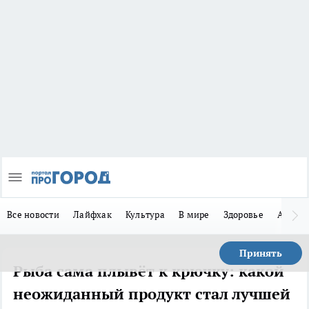
Все новости
Лайфхак
Культура
В мире
Здоровье
Авто
Принять
Рыба сама плывёт к крючку: какой
неожиданный продукт стал лучшей