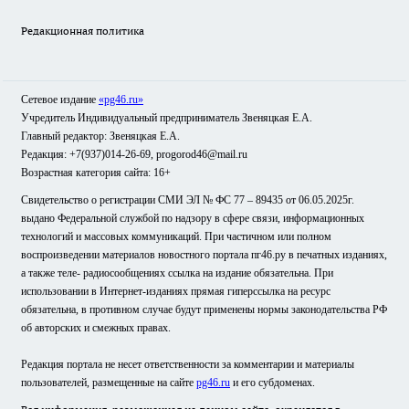
Редакционная политика
Сетевое издание
«pg46.ru»
Учредитель Индивидуальный предприниматель Звеняцкая Е.А.
Главный редактор: Звеняцкая Е.А.
Редакция: +7(937)014-26-69, progorod46@mail.ru
Возрастная категория сайта: 16+
Свидетельство о регистрации СМИ ЭЛ № ФС 77 – 89435 от 06.05.2025г.
выдано Федеральной службой по надзору в сфере связи, информационных
технологий и массовых коммуникаций. При частичном или полном
воспроизведении материалов новостного портала пг46.ру в печатных изданиях,
а также теле- радиосообщениях ссылка на издание обязательна. При
использовании в Интернет-изданиях прямая гиперссылка на ресурс
обязательна, в противном случае будут применены нормы законодательства РФ
об авторских и смежных правах.
Редакция портала не несет ответственности за комментарии и материалы
пользователей, размещенные на сайте
pg46.ru
и его субдоменах.