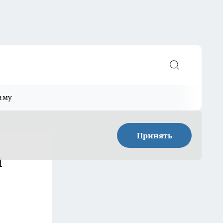
аму
Принять
я