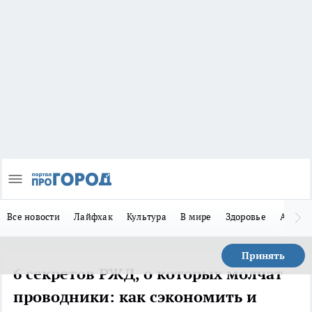
Все новости
Лайфхак
Культура
В мире
Здоровье
Авто
Принять
6 секретов РЖД, о которых молчат
проводники: как сэкономить и