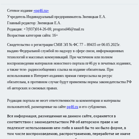
Сетевое издание
«pg46.ru»
Учредитель Индивидуальный предприниматель Звеняцкая Е.А.
Главный редактор: Звеняцкая Е.А.
Редакция: +7(937)014-26-69, progorod46@mail.ru
Возрастная категория сайта: 16+
Свидетельство о регистрации СМИ ЭЛ № ФС 77 – 89435 от 06.05.2025г.
выдано Федеральной службой по надзору в сфере связи, информационных
технологий и массовых коммуникаций. При частичном или полном
воспроизведении материалов новостного портала пг46.ру в печатных изданиях,
а также теле- радиосообщениях ссылка на издание обязательна. При
использовании в Интернет-изданиях прямая гиперссылка на ресурс
обязательна, в противном случае будут применены нормы законодательства РФ
об авторских и смежных правах.
Редакция портала не несет ответственности за комментарии и материалы
пользователей, размещенные на сайте
pg46.ru
и его субдоменах.
Вся информация, размещенная на данном сайте, охраняется в
соответствии с законодательством РФ об авторском праве и не
подлежит использованию кем-либо в какой бы то ни было форме, в
том числе воспроизведению, распространению, переработке не иначе