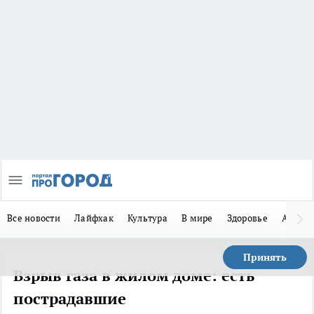
Все новости
Лайфхак
Культура
В мире
Здоровье
Авто
Принять
Взрыв газа в жилом доме: есть
пострадавшие