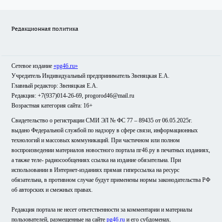
Редакционная политика
Сетевое издание
«pg46.ru»
Учредитель Индивидуальный предприниматель Звеняцкая Е.А.
Главный редактор: Звеняцкая Е.А.
Редакция: +7(937)014-26-69, progorod46@mail.ru
Возрастная категория сайта: 16+
Свидетельство о регистрации СМИ ЭЛ № ФС 77 – 89435 от 06.05.2025г.
выдано Федеральной службой по надзору в сфере связи, информационных
технологий и массовых коммуникаций. При частичном или полном
воспроизведении материалов новостного портала пг46.ру в печатных изданиях,
а также теле- радиосообщениях ссылка на издание обязательна. При
использовании в Интернет-изданиях прямая гиперссылка на ресурс
обязательна, в противном случае будут применены нормы законодательства РФ
об авторских и смежных правах.
Редакция портала не несет ответственности за комментарии и материалы
пользователей, размещенные на сайте
pg46.ru
и его субдоменах.