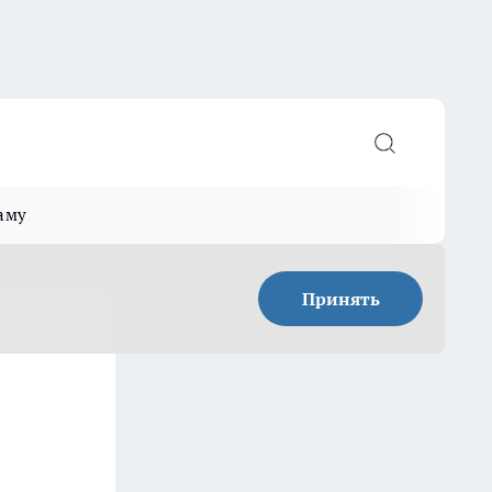
аму
Принять