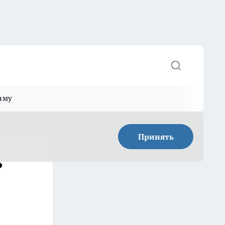
аму
Принять
ь