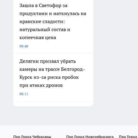
Зашла в Светофор за
продуктами и наткнулась на
иранские сладости:
натуральный состав и
копеечная цена
09:40
Делягин призвал убрать
камеры на трассе Белгород–
Курск из-за риска пробок
при атаках дронов
09:11
Про Город Чебоксары
Про Город Новочебоксарск
Про Город