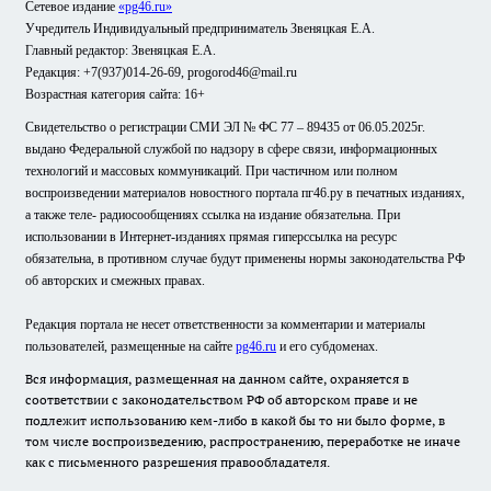
Сетевое издание
«pg46.ru»
Учредитель Индивидуальный предприниматель Звеняцкая Е.А.
Главный редактор: Звеняцкая Е.А.
Редакция: +7(937)014-26-69, progorod46@mail.ru
Возрастная категория сайта: 16+
Свидетельство о регистрации СМИ ЭЛ № ФС 77 – 89435 от 06.05.2025г.
выдано Федеральной службой по надзору в сфере связи, информационных
технологий и массовых коммуникаций. При частичном или полном
воспроизведении материалов новостного портала пг46.ру в печатных изданиях,
а также теле- радиосообщениях ссылка на издание обязательна. При
использовании в Интернет-изданиях прямая гиперссылка на ресурс
обязательна, в противном случае будут применены нормы законодательства РФ
об авторских и смежных правах.
Редакция портала не несет ответственности за комментарии и материалы
пользователей, размещенные на сайте
pg46.ru
и его субдоменах.
Вся информация, размещенная на данном сайте, охраняется в
соответствии с законодательством РФ об авторском праве и не
подлежит использованию кем-либо в какой бы то ни было форме, в
том числе воспроизведению, распространению, переработке не иначе
как с письменного разрешения правообладателя.