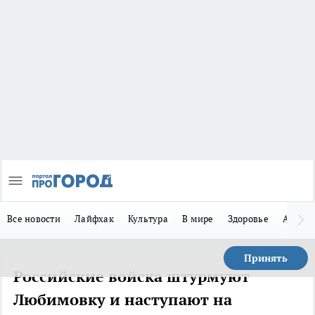
Все новости
Лайфхак
Культура
В мире
Здоровье
Авто
Принять
Российские войска штурмуют
Любимовку и наступают на