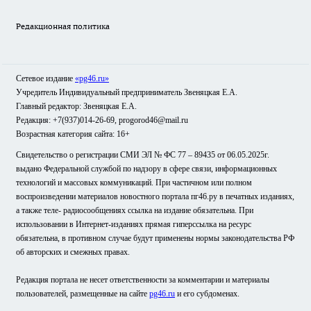
Редакционная политика
Сетевое издание
«pg46.ru»
Учредитель Индивидуальный предприниматель Звеняцкая Е.А.
Главный редактор: Звеняцкая Е.А.
Редакция: +7(937)014-26-69, progorod46@mail.ru
Возрастная категория сайта: 16+
Свидетельство о регистрации СМИ ЭЛ № ФС 77 – 89435 от 06.05.2025г.
выдано Федеральной службой по надзору в сфере связи, информационных
технологий и массовых коммуникаций. При частичном или полном
воспроизведении материалов новостного портала пг46.ру в печатных изданиях,
а также теле- радиосообщениях ссылка на издание обязательна. При
использовании в Интернет-изданиях прямая гиперссылка на ресурс
обязательна, в противном случае будут применены нормы законодательства РФ
об авторских и смежных правах.
Редакция портала не несет ответственности за комментарии и материалы
пользователей, размещенные на сайте
pg46.ru
и его субдоменах.