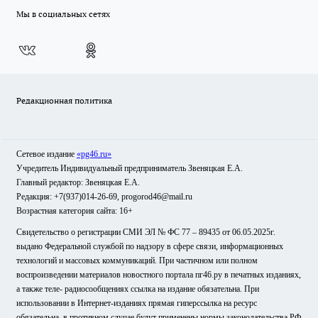
Мы в социальных сетях
Редакционная политика
Сетевое издание
«pg46.ru»
Учредитель Индивидуальный предприниматель Звеняцкая Е.А.
Главный редактор: Звеняцкая Е.А.
Редакция: +7(937)014-26-69, progorod46@mail.ru
Возрастная категория сайта: 16+
Свидетельство о регистрации СМИ ЭЛ № ФС 77 – 89435 от 06.05.2025г.
выдано Федеральной службой по надзору в сфере связи, информационных
технологий и массовых коммуникаций. При частичном или полном
воспроизведении материалов новостного портала пг46.ру в печатных изданиях,
а также теле- радиосообщениях ссылка на издание обязательна. При
использовании в Интернет-изданиях прямая гиперссылка на ресурс
обязательна, в противном случае будут применены нормы законодательства РФ