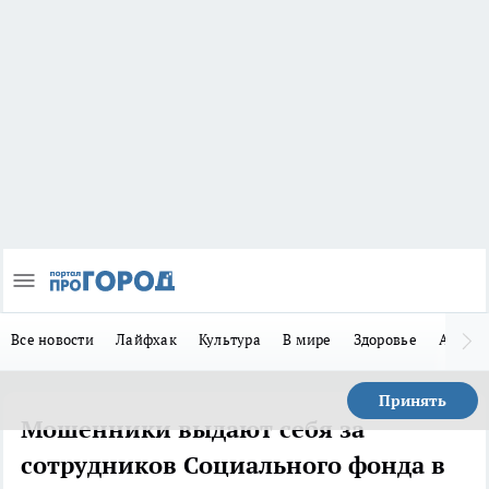
Все новости
Лайфхак
Культура
В мире
Здоровье
Авто
Принять
Мошенники выдают себя за
сотрудников Социального фонда в