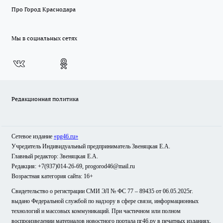
Про Город Краснодара
Мы в социальных сетях
Редакционная политика
Сетевое издание
«pg46.ru»
Учредитель Индивидуальный предприниматель Звеняцкая Е.А.
Главный редактор: Звеняцкая Е.А.
Редакция: +7(937)014-26-69, progorod46@mail.ru
Возрастная категория сайта: 16+
Свидетельство о регистрации СМИ ЭЛ № ФС 77 – 89435 от 06.05.2025г.
выдано Федеральной службой по надзору в сфере связи, информационных
технологий и массовых коммуникаций. При частичном или полном
воспроизведении материалов новостного портала пг46.ру в печатных изданиях,