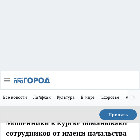
Все новости
Лайфхак
Культура
В мире
Здоровье
Авто
Принять
Мошенники в Курске обманывают
сотрудников от имени начальства