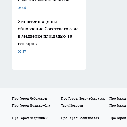
03:05
Хинштейн оценил
обновление Советского сада
в Медвенке площадью 18
гектаров
02:57
Про Город Чебоксары
Про Город Новочебоксарск
Про Город
Про Город Йошкар-Ола
Твои Новости
Про Город
Про Город Дзержинск
Про Город Владивосток
Про Город