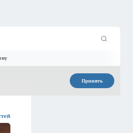
аму
Принять
стей