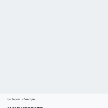
Про Город Чебоксары
Про Город Новочебоксарск