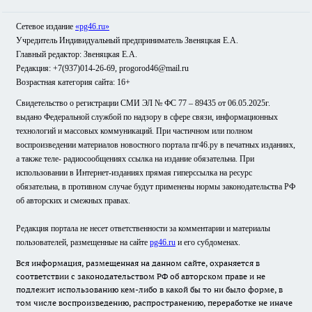
Сетевое издание
«pg46.ru»
Учредитель Индивидуальный предприниматель Звеняцкая Е.А.
Главный редактор: Звеняцкая Е.А.
Редакция: +7(937)014-26-69, progorod46@mail.ru
Возрастная категория сайта: 16+
Свидетельство о регистрации СМИ ЭЛ № ФС 77 – 89435 от 06.05.2025г.
выдано Федеральной службой по надзору в сфере связи, информационных
технологий и массовых коммуникаций. При частичном или полном
воспроизведении материалов новостного портала пг46.ру в печатных изданиях,
а также теле- радиосообщениях ссылка на издание обязательна. При
использовании в Интернет-изданиях прямая гиперссылка на ресурс
обязательна, в противном случае будут применены нормы законодательства РФ
об авторских и смежных правах.
Редакция портала не несет ответственности за комментарии и материалы
пользователей, размещенные на сайте
pg46.ru
и его субдоменах.
Вся информация, размещенная на данном сайте, охраняется в
соответствии с законодательством РФ об авторском праве и не
подлежит использованию кем-либо в какой бы то ни было форме, в
том числе воспроизведению, распространению, переработке не иначе