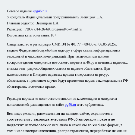
Сетевое издание
«pg46.ru»
Учредитель Индивидуальный предприниматель Звеняцкая Е.А.
Главный редактор: Звеняцкая Е.А.
Редакция: +7(937)014-26-69, progorod46@mail.ru
Возрастная категория сайта: 16+
Свидетельство о регистрации СМИ ЭЛ № ФС 77 – 89435 от 06.05.2025г.
выдано Федеральной службой по надзору в сфере связи, информационных
технологий и массовых коммуникаций. При частичном или полном
воспроизведении материалов новостного портала пг46.ру в печатных изданиях,
а также теле- радиосообщениях ссылка на издание обязательна. При
использовании в Интернет-изданиях прямая гиперссылка на ресурс
обязательна, в противном случае будут применены нормы законодательства РФ
об авторских и смежных правах.
Редакция портала не несет ответственности за комментарии и материалы
пользователей, размещенные на сайте
pg46.ru
и его субдоменах.
Вся информация, размещенная на данном сайте, охраняется в
соответствии с законодательством РФ об авторском праве и не
подлежит использованию кем-либо в какой бы то ни было форме, в
том числе воспроизведению, распространению, переработке не иначе