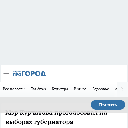
Все новости
Лайфхак
Культура
В мире
Здоровье
Авто
Принять
Мэр Курчатова проголосовал на
выборах губернатора