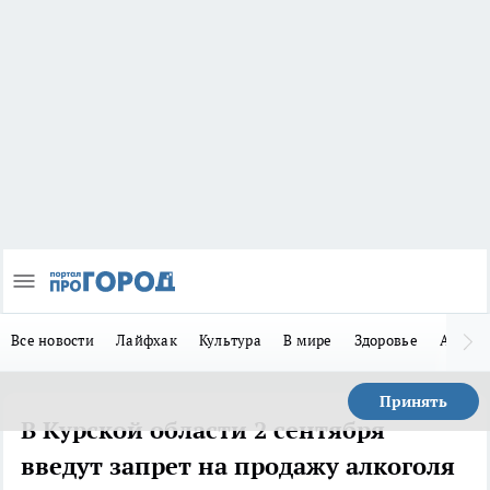
Все новости
Лайфхак
Культура
В мире
Здоровье
Авто
Принять
В Курской области 2 сентября
введут запрет на продажу алкоголя