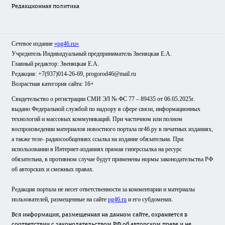
Редакционная политика
Сетевое издание
«pg46.ru»
Учредитель Индивидуальный предприниматель Звеняцкая Е.А.
Главный редактор: Звеняцкая Е.А.
Редакция: +7(937)014-26-69, progorod46@mail.ru
Возрастная категория сайта: 16+
Свидетельство о регистрации СМИ ЭЛ № ФС 77 – 89435 от 06.05.2025г.
выдано Федеральной службой по надзору в сфере связи, информационных
технологий и массовых коммуникаций. При частичном или полном
воспроизведении материалов новостного портала пг46.ру в печатных изданиях,
а также теле- радиосообщениях ссылка на издание обязательна. При
использовании в Интернет-изданиях прямая гиперссылка на ресурс
обязательна, в противном случае будут применены нормы законодательства РФ
об авторских и смежных правах.
Редакция портала не несет ответственности за комментарии и материалы
пользователей, размещенные на сайте
pg46.ru
и его субдоменах.
Вся информация, размещенная на данном сайте, охраняется в
соответствии с законодательством РФ об авторском праве и не