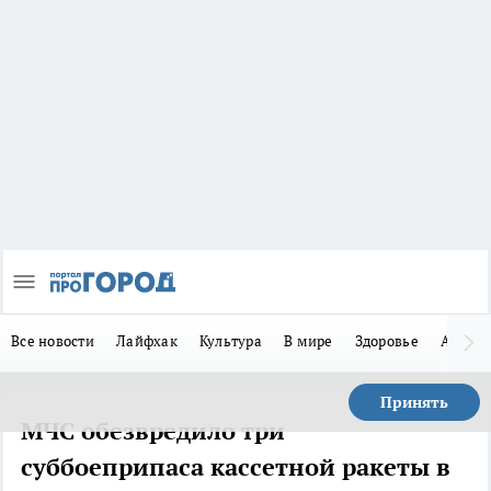
Все новости
Лайфхак
Культура
В мире
Здоровье
Авто
Принять
МЧС обезвредило три
суббоеприпаса кассетной ракеты в