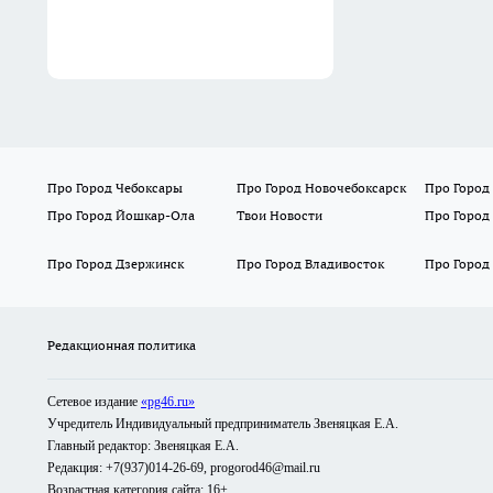
Про Город Чебоксары
Про Город Новочебоксарск
Про Город
Про Город Йошкар-Ола
Твои Новости
Про Город
Про Город Дзержинск
Про Город Владивосток
Про Город
Редакционная политика
Сетевое издание
«pg46.ru»
Учредитель Индивидуальный предприниматель Звеняцкая Е.А.
Главный редактор: Звеняцкая Е.А.
Редакция: +7(937)014-26-69, progorod46@mail.ru
Возрастная категория сайта: 16+