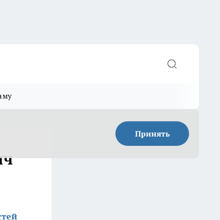
аму
Принять
яч
стей