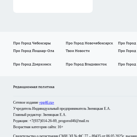
Про Город Чебоксары
Про Город Новочебоксарск
Про Город
Про Город Йошкар-Ола
Твои Новости
Про Город
Про Город Дзержинск
Про Город Владивосток
Про Город
Редакционная политика
Сетевое издание
«pg46.ru»
Учредитель Индивидуальный предприниматель Звеняцкая Е.А.
Главный редактор: Звеняцкая Е.А.
Редакция: +7(937)014-26-69, progorod46@mail.ru
Возрастная категория сайта: 16+
Свидетельство о регистрации СМИ ЭЛ № ФС 77 – 89435 от 06.05.2025г. выдан