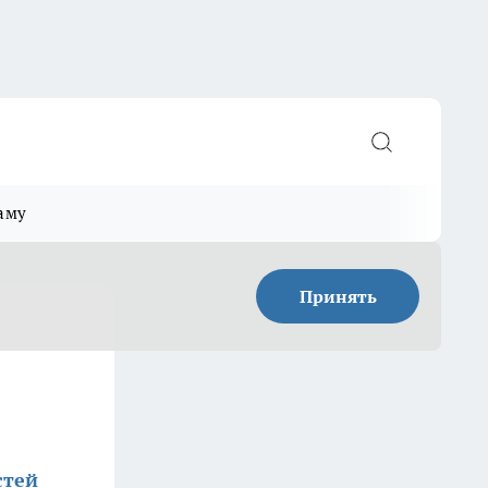
аму
Принять
стей