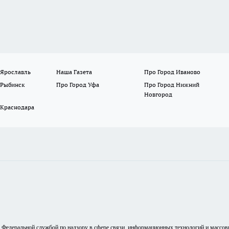
 Ярославль
Наша Газета
Про Город Иваново
 Рыбинск
Про Город Уфа
Про Город Нижний
Новгород
 Краснодара
о Федеральной службой по надзору в сфере связи, информационных технологий и массо