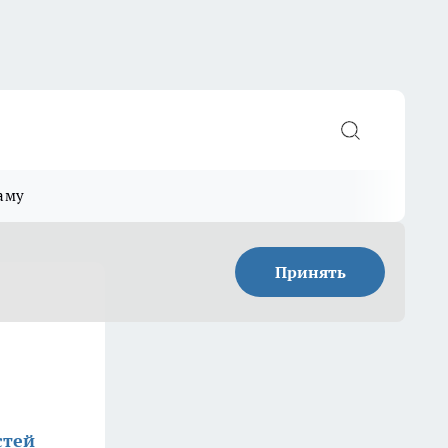
аму
Принять
стей