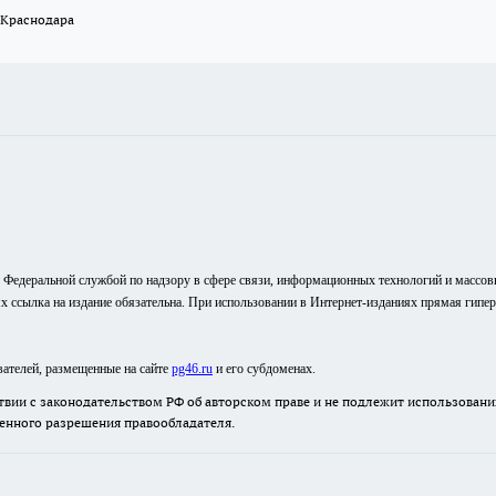
 Краснодара
о Федеральной службой по надзору в сфере связи, информационных технологий и массо
ях ссылка на издание обязательна. При использовании в Интернет-изданиях прямая гипе
вателей, размещенные на сайте
pg46.ru
и его субдоменах.
твии с законодательством РФ об авторском праве и не подлежит использовани
менного разрешения правообладателя.