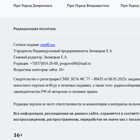
Про Город Дзержинск
Про Город Владивосток
Про Город
Редакционная политика
Сетевое издание
«pg46.ru»
Учредитель Индивидуальный предприниматель Звеняцкая Е.А.
Главный редактор: Звеняцкая Е.А.
Редакция: +7(937)014-26-69, progorod46@mail.ru
Возрастная категория сайта: 16+
Свидетельство о регистрации СМИ ЭЛ № ФС 77 – 89435 от 06.05.2025г. выдан
новостного портала пг46.ру в печатных изданиях, а также теле- радиосообщени
законодательства РФ об авторских и смежных правах.
Редакция портала не несет ответственности за комментарии и материалы пользо
Вся информация, размещенная на данном сайте, охраняется в соответс
воспроизведению, распространению, переработке не иначе как с пись
16+