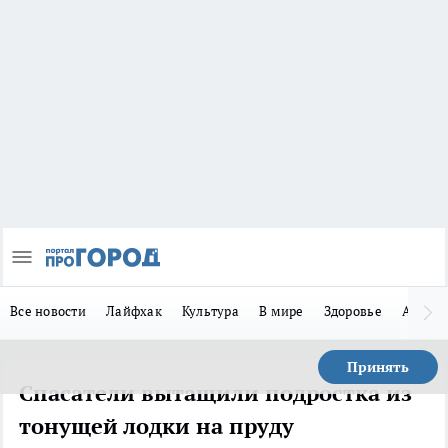
Все новости
Лайфхак
Культура
В мире
Здоровье
Авто
Принять
Спасатели вытащили подростка из
тонущей лодки на пруду