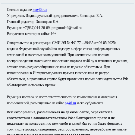
Сетевое издание
«pg46.ru»
Учредитель Индивидуальный предприниматель Звеняцкая Е.А.
Главный редактор: Звеняцкая Е.А.
Редакция: +7(937)014-26-69, progorod46@mail.ru
Возрастная категория сайта: 16+
Свидетельство о регистрации СМИ ЭЛ № ФС 77 – 89435 от 06.05.2025г.
выдано Федеральной службой по надзору в сфере связи, информационных
технологий и массовых коммуникаций. При частичном или полном
воспроизведении материалов новостного портала пг46.ру в печатных изданиях,
а также теле- радиосообщениях ссылка на издание обязательна. При
использовании в Интернет-изданиях прямая гиперссылка на ресурс
обязательна, в противном случае будут применены нормы законодательства РФ
об авторских и смежных правах.
Редакция портала не несет ответственности за комментарии и материалы
пользователей, размещенные на сайте
pg46.ru
и его субдоменах.
Вся информация, размещенная на данном сайте, охраняется в
соответствии с законодательством РФ об авторском праве и не
подлежит использованию кем-либо в какой бы то ни было форме, в
том числе воспроизведению, распространению, переработке не иначе
как с письменного разрешения правообладателя.