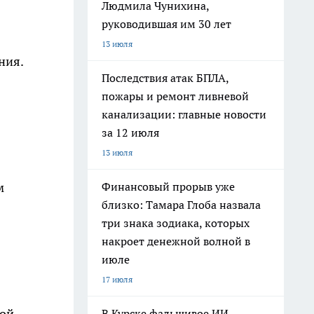
Людмила Чунихина,
руководившая им 30 лет
13 июля
ния.
Последствия атак БПЛА,
пожары и ремонт ливневой
канализации: главные новости
за 12 июля
13 июля
Финансовый прорыв уже
м
близко: Тамара Глоба назвала
три знака зодиака, которых
накроет денежной волной в
июле
17 июля
ной
В Курске фальшивое ИИ-