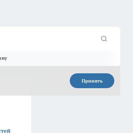
аму
Принять
стей