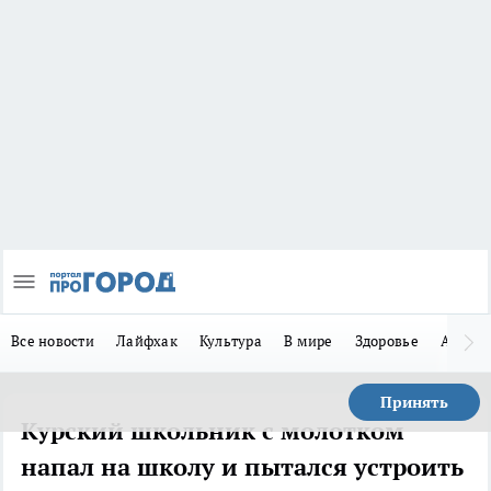
Все новости
Лайфхак
Культура
В мире
Здоровье
Авто
Принять
Курский школьник с молотком
напал на школу и пытался устроить