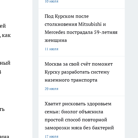
10 июля
Под Курском после
столкновения Mitsubishi и
шей
Mercedes пострадала 59-летняя
 как
женщина
11 июля
ьный
Москва за свой счёт поможет
В
Курску разработать систему
наземного транспорта
29 июля
Хватит рисковать здоровьем
ть
семьи: биолог объяснила
простой способ повторной
заморозки мяса без бактерий
щина
17 июля