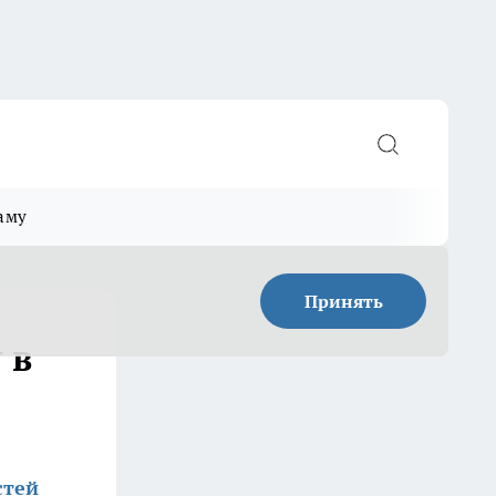
аму
Принять
 в
стей